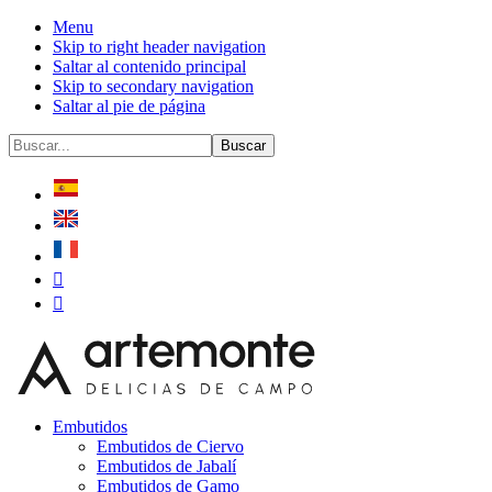
Menu
Skip to right header navigation
Saltar al contenido principal
Skip to secondary navigation
Saltar al pie de página
Before
Buscar...
Header
Embutidos
Embutidos de Ciervo
Embutidos de Jabalí
Embutidos de Gamo