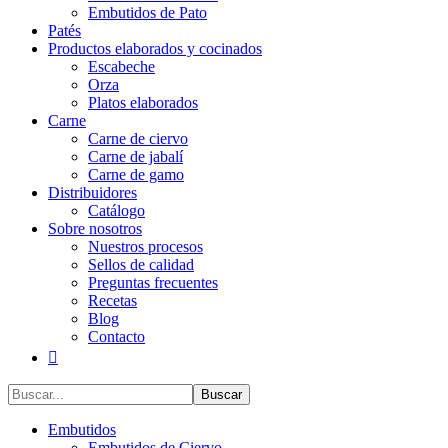
Embutidos de Pato
Patés
Productos elaborados y cocinados
Escabeche
Orza
Platos elaborados
Carne
Carne de ciervo
Carne de jabalí
Carne de gamo
Distribuidores
Catálogo
Sobre nosotros
Nuestros procesos
Sellos de calidad
Preguntas frecuentes
Recetas
Blog
Contacto
Buscar...
Embutidos
Embutidos de Ciervo