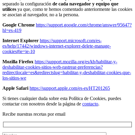
separado la configuración
de cada navegador y equipo que
utilices
ya que, como te hemos comentado anteriormente las cookies
se asocian al navegador, no a la persona.
Google Chrome
https://support.google.com/chrome/answer/95647?
hl=es-419
Internet Explorer
https://support.microsoft.com/es-
es/help/17442/windows-internet-explorer-delete-manage-
cookies#ie=ie-10
Mozilla Firefox
https://support.mozilla.org/es/kb/habilitar-y-
deshabilitar-cookies-sitios-web-rastrear-preferencias?
redirectlocale=es&redirectslug=habilitar-y-deshabilitar-cookies-que-
los-sitios-we
Apple Safari
https://support.apple.com/es-es/HT201265
Si tienes cualquier duda sobre esta Política de Cookies, puedes
contactar con nosotros desde la página de
contacto
.
Recibe nuestras recetas por email