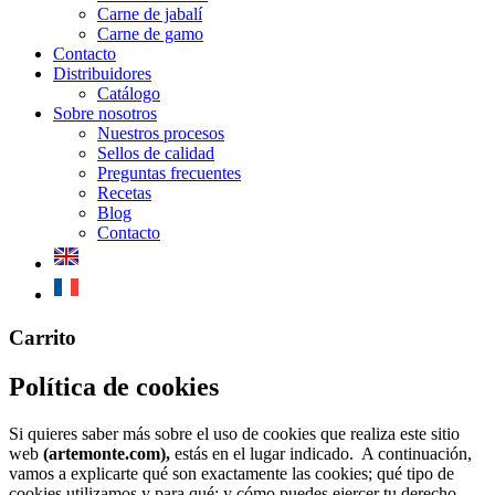
Carne de jabalí
Carne de gamo
Contacto
Distribuidores
Catálogo
Sobre nosotros
Nuestros procesos
Sellos de calidad
Preguntas frecuentes
Recetas
Blog
Contacto
Mobile
Carrito
Menu
Política de cookies
Si quieres saber más sobre el uso de cookies que realiza este sitio
web
(artemonte.com),
estás en el lugar indicado. A continuación,
vamos a explicarte qué son exactamente las cookies; qué tipo de
cookies utilizamos y para qué; y cómo puedes ejercer tu derecho