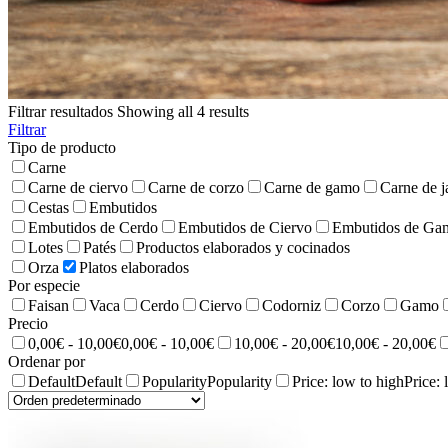
Filtrar resultados
Showing all 4 results
Filtrar
Tipo de producto
Carne
Carne de ciervo
Carne de corzo
Carne de gamo
Carne de j
Cestas
Embutidos
Embutidos de Cerdo
Embutidos de Ciervo
Embutidos de Ga
Lotes
Patés
Productos elaborados y cocinados
Orza
Platos elaborados
Por especie
Faisan
Vaca
Cerdo
Ciervo
Codorniz
Corzo
Gamo
Precio
0,00€ - 10,00€
0,00€ - 10,00€
10,00€ - 20,00€
10,00€ - 20,00€
Ordenar por
Default
Default
Popularity
Popularity
Price: low to high
Price: 