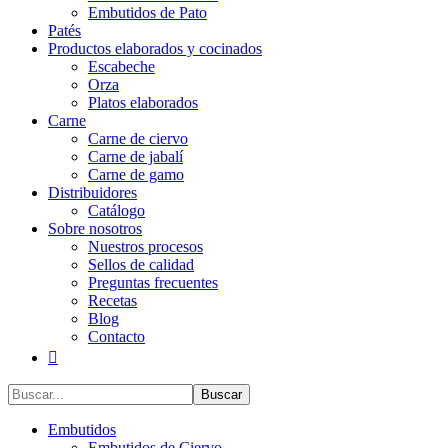
Embutidos de Pato
Patés
Productos elaborados y cocinados
Escabeche
Orza
Platos elaborados
Carne
Carne de ciervo
Carne de jabalí
Carne de gamo
Distribuidores
Catálogo
Sobre nosotros
Nuestros procesos
Sellos de calidad
Preguntas frecuentes
Recetas
Blog
Contacto
Buscar...
Embutidos
Embutidos de Ciervo