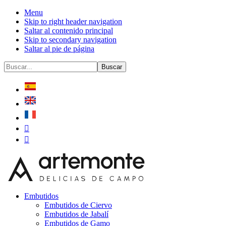
Menu
Skip to right header navigation
Saltar al contenido principal
Skip to secondary navigation
Saltar al pie de página
Before
Buscar...
Header
Embutidos
Embutidos de Ciervo
Embutidos de Jabalí
Embutidos de Gamo