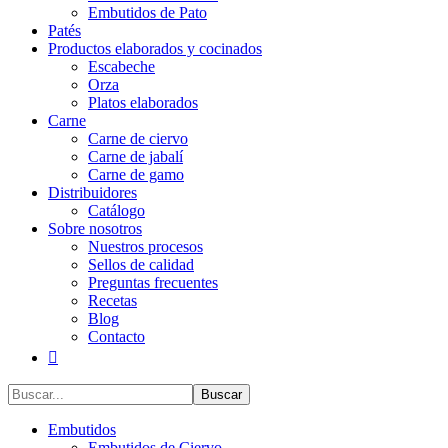
Embutidos de Pato
Patés
Productos elaborados y cocinados
Escabeche
Orza
Platos elaborados
Carne
Carne de ciervo
Carne de jabalí
Carne de gamo
Distribuidores
Catálogo
Sobre nosotros
Nuestros procesos
Sellos de calidad
Preguntas frecuentes
Recetas
Blog
Contacto
Buscar...
Embutidos
Embutidos de Ciervo