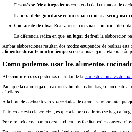
Después
se fríe a fuego lento
con ayuda de la manteca de cerdo, 
La orza debe guardarse en un espacio que sea seco y oscur
Con aceite de oliva
: Realizamos la misma elaboración descrita 
La diferencia radica en que,
en lugar de freír
la elaboración re
Ambas elaboraciones resultan dos modos estupendos de realizar esta 
alimentos durante mucho tiempo
si deseamos dejar la elaboración p
Cómo podemos usar los alimentos cocinado
Al
cocinar en orza
podemos disfrutar de la
carne de animales de mon
Para que la carne coja el máximo sabor de las hierbas, se puede dejar 
añadidos.
A la hora de cocinar los trozos cortados de carne, es importante que
q
El truco de esta elaboración, es que a la hora de freírlo se haga a fue
Por otro lado, cocinar en orza también nos facilita poder conservar lo
Esto se consigue cuando, tras haberlos cocinado, dejamos que el resu