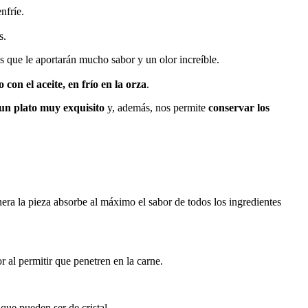
nfríe.
s.
s que le aportarán mucho sabor y un olor increíble.
 con el aceite, en frío en la orza
.
un plato muy exquisito
y, además, nos permite
conservar los
nera la pieza absorbe al máximo el sabor de todos los ingredientes
r al permitir que penetren en la carne.
 que pueden ser de cristal.