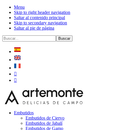
Menu
Skip to right header navigation
Saltar al contenido principal
Skip to secondary navigation
Saltar al pie de página
Before
Buscar...
Header
Embutidos
Embutidos de Ciervo
Embutidos de Jabalí
Embutidos de Gamo