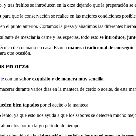
y tras freírlos se introducen en la orza dejando que la preparación se e
o
para que la conservación se realice en las mejores condiciones posible
en el punto anterior. Cortamos la pieza y añadimos las diferentes hierba
sultante de mezclar la carne y las especias, todo esto
se introduce, junto
técnica de cocinado en casa. Es una
manera tradicional de conseguir 
ara otra ocasión.
s en orza
te
con un
sabor exquisito y de manera muy sencilla
.
macerar durante varios días en la manteca de cerdo o aceite, de esta ma
ueden bien tapados
por el aceite o la manteca.
go lento, ya que esto nos ayuda a que los sabores se detecten mucho mejo
s alimentos por un largo período de tiempo.
ltado obtenido de la
elaboración se enfríe y los guardamos en tarros
,