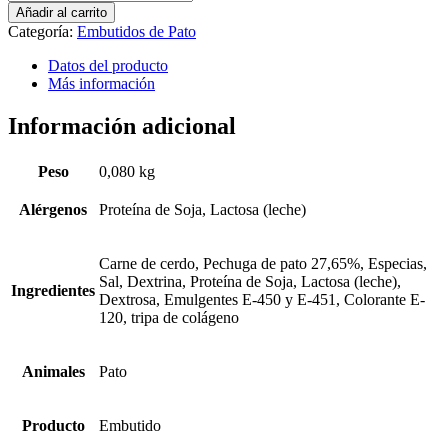
de
Añadir al carrito
pato
Categoría:
Embutidos de Pato
loncheado
cantidad
Datos del producto
Más información
Información adicional
Peso
0,080 kg
Alérgenos
Proteína de Soja, Lactosa (leche)
Carne de cerdo, Pechuga de pato 27,65%, Especias,
Sal, Dextrina, Proteína de Soja, Lactosa (leche),
Ingredientes
Dextrosa, Emulgentes E-450 y E-451, Colorante E-
120, tripa de colágeno
Animales
Pato
Producto
Embutido