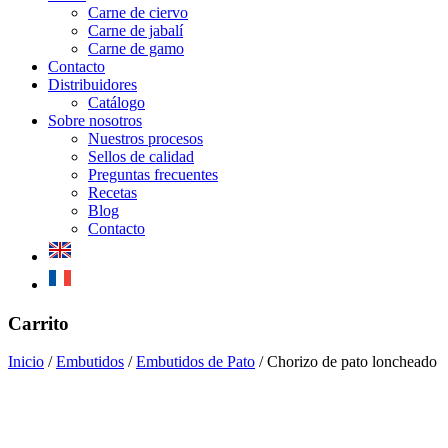
Carne de ciervo
Carne de jabalí
Carne de gamo
Contacto
Distribuidores
Catálogo
Sobre nosotros
Nuestros procesos
Sellos de calidad
Preguntas frecuentes
Recetas
Blog
Contacto
Mobile
Carrito
Menu
Inicio
/
Embutidos
/
Embutidos de Pato
/
Chorizo de pato loncheado