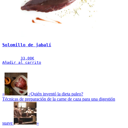
Solomillo de jabalí
33,00
€
Añadir al carrito
Entrada
anterior:
«
¿Quién inventó la dieta paleo?
Siguiente
Técnicas de preparación de la carne de caza para una digestión
entrada:
suave
»