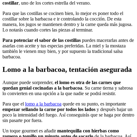
costillar
, uno de los cortes estrella del verano.
Para que las costillas se cocinen bien, lo mejor es poner todo el
costillar sobre la barbacoa e ir controlando la cocción. De esta
manera, los jugos se mantienen dentro y la carne queda más jugosa.
Lo notarás cuando cortes las piezas al terminar.
Para potenciar el sabor de las costillas
puedes macerarlas antes de
asarlas con aceite y tus especias preferidas. La miel y la mostaza
también le vienen muy bien, y por supuesto la tradicional salsa
barbacoa.
Lomo a la barbacoa, tentación asegurada
Aunque puede sorprender,
el lomo es otra de las carnes que
quedan genial cocinadas a la barbacoa
. Su carne tierna y sabrosa
lo convierten en una opción a la que nadie se podrá resistir.
Para que el
lomo a la barbacoa
quede en su punto, es importante
empezar sellando la carne por todos los lados
y después bajar un
poco la intensidad del fuego. Así conseguirás que se haga por dentro
sin pasarte por fuera.
Un toque gourmet es añadir
mantequilla con hierbas como
romero o tomillo un minuto antes de sacarlo
de la barbacoa. Así